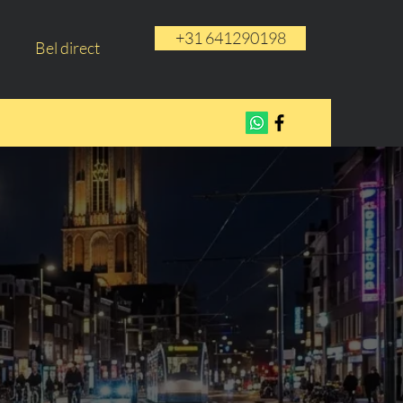
+31 641290198
Bel direct