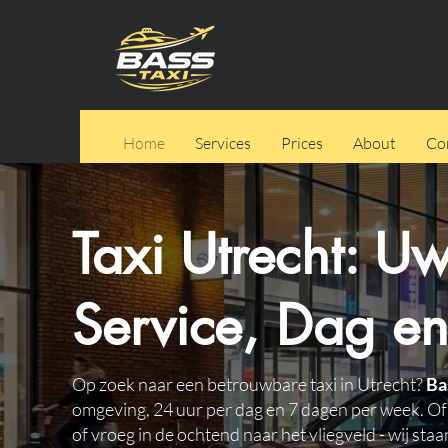
Home
Services
Prices
About
Co
Taxi Utrecht: U
Service, Dag e
Op zoek naar een betrouwbare taxi in Utrecht?
Ba
omgeving, 24 uur per dag en 7 dagen per week. Of
of vroeg in de ochtend naar het vliegveld - wij staa