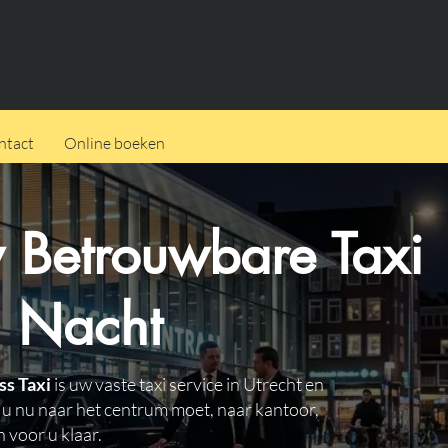
ntact
Online boeken
w Betrouwbare Taxi
n Nacht
ss Taxi
is uw vaste taxi service in Utrecht en
 u nu naar het centrum moet, naar kantoor,
n voor u klaar.