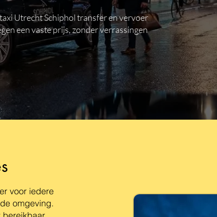
taxi Utrecht Schiphol transfer en vervoer
egen een vaste prijs, zonder verrassingen
es
oer voor iedere
ijde omgeving.
t bereikbaar