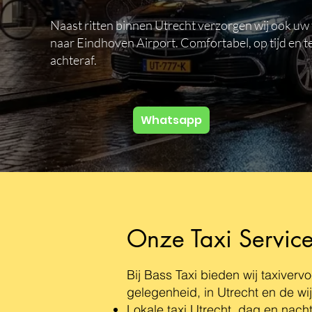
Naast ritten binnen Utrecht verzorgen wij ook uw 
naar Eindhoven Airport. Comfortabel, op tijd en t
achteraf.
Whatsapp
Onze Taxi Servic
Bij Bass Taxi bieden wij taxiverv
gelegenheid, in Utrecht en de w
Lokale taxi Utrecht, dag en nach