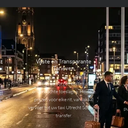
Vaste en Transparante
t
Tarieven
n
Geen verborgen kosten of
vo
onverwachte toeslagen. Heldere
et
prijzen voor elke rit, van lokaal
s.
vervoer tot uw taxi Utrecht Schiphol
pu
transfer.