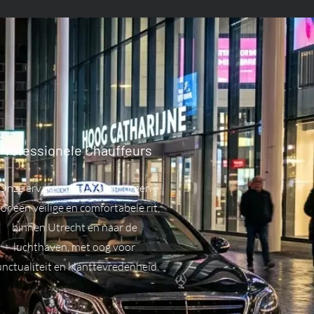
Professionele Chauffeurs
Onze ervaren chauffeurs zorgen
or een veilige en comfortabele rit,
binnen Utrecht en naar de
luchthaven, met oog voor
nctualiteit en klanttevredenheid.