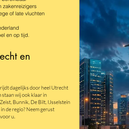
n zakenreizigers
ege of late vluchten
ederland
bel en op tijd.
recht en
rijdt dagelijks door heel
Utrecht
staan wij ook klaar in
ist, Bunnik, De Bilt, IJsselstein
in de regio? Neem gerust
 voor u.