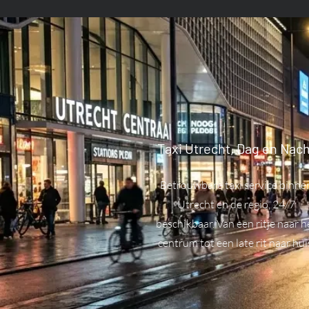
Taxi Utrecht, Dag en Nach
Betrouwbare taxi service binne
Utrecht en de regio, 24/7
beschikbaar. Van een ritje naar h
centrum tot een late rit naar hui