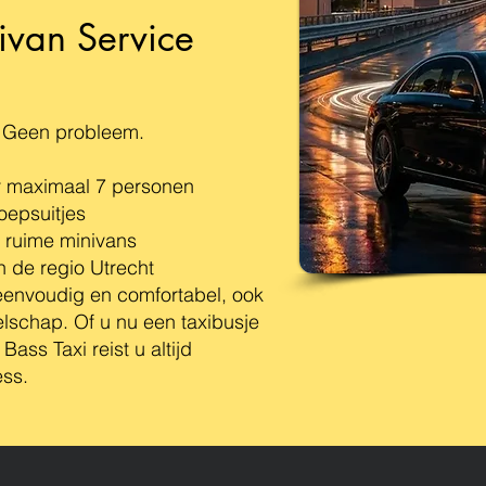
ivan Service
 Geen probleem.
r maximaal 7 personen
oepsuitjes
t ruime minivans
n de regio Utrecht
 eenvoudig en comfortabel, ook
lschap. Of u nu een taxibusje
Bass Taxi reist u altijd
ess.