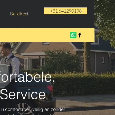
+31 641290198
Bel direct
ortabele,
 Service
u comfortabel, veilig en zonder