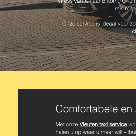
stress van A naar B komt. Of u n
reis maa
Onze service is ideaal voor zow
c
Comfortabele en 
Met onze
Vleuten taxi service
wor
halen u op waar u maar wilt - thui