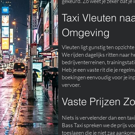
gekeurd. Zo weet je zeker dat je 
Taxi Vleuten na
Omgeving
Vleuten ligt gunstig ten opzich
We rijden dagelijks ritten naar 
bedrijventerreinen, trainingsta
Heb je een vaste rit die je reg
boekingen eenvoudig voor je inp
vervoer.
Vaste Prijzen Z
Niets is vervelender dan een tax
Bass Taxi spreken we de prijs v
toeslagen die je niet zag aankom