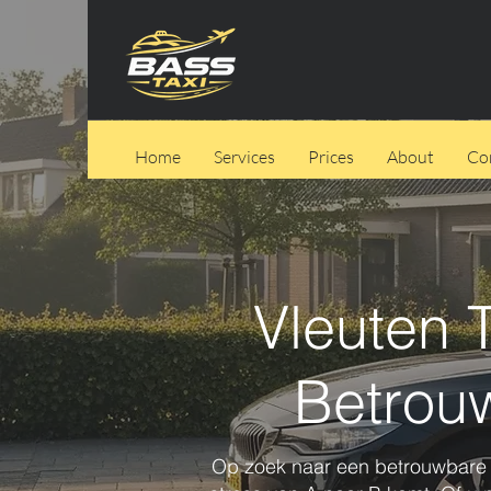
Home
Services
Prices
About
Co
Vleuten 
Betrouw
Op zoek naar een betrouwbar