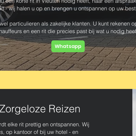
u een korte rit in Vleuten nodig heeft, naar een afspraa
kt - wij halen u op en brengen u ontspannen op uw be
el particulieren als zakelijke klanten. U kunt rekenen op
hauffeurs en een rit die precies past bij wat u nodig heef
Whatsapp
Zorgeloze Reizen
dt elke rit prettig en ontspannen. Wij
s, op kantoor of bij uw hotel - en