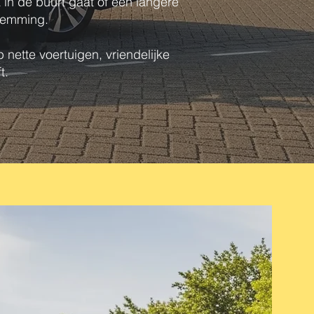
k in de buurt gaat of een langere
stemming.
 nette voertuigen, vriendelijke
t.