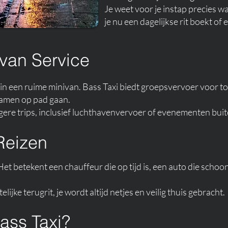
Je weet voor je instap precies wat
je nu een dagelijkse rit boekt of
van Service
 in een ruime minivan. Bass Taxi biedt groepsvervoer voor t
 samen op pad gaan.
angere trips, inclusief luchthavenvervoer of evenementen buit
Reizen
 betekent een chauffeur die op tijd is, een auto die schoon i
ijke terugrit, je wordt altijd netjes en veilig thuis gebracht.
ass Taxi?