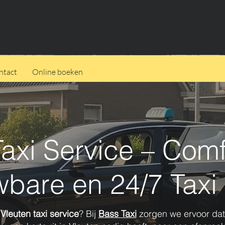
ntact
Online boeken
Taxi Service – Comf
bare en 24/7 Taxi
e
Vleuten taxi service
? Bij
Bass Taxi
zorgen we ervoor dat 